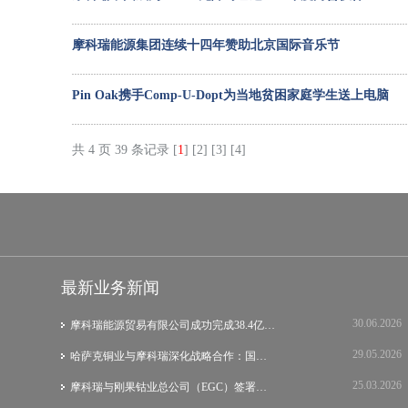
摩科瑞能源集团连续十四年赞助北京国际音乐节
Pin Oak携手Comp-U-Dopt为当地贫困家庭学生送上电脑
共 4 页 39 条记录 [
1
]
[2]
[3]
[4]
最新业务新闻
30.06.2026
摩科瑞能源贸易有限公司成功完成38.4亿美元…
29.05.2026
哈萨克铜业与摩科瑞深化战略合作：国际集团…
25.03.2026
摩科瑞与刚果钴业总公司（EGC）签署战略谅…