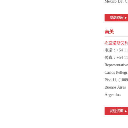
Mexico DF, C
南美
布宜诺斯艾
电话：+54 11 
传真：+54 11 
Representative
Carlos Pellegr
Piso 11, (1009
Buenos Aires
Argentina