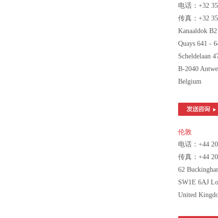
电话：+32 35 
传真：+32 35 
Kanaaldok B2
Quays 641 - 6
Scheldelaan 4
B-2040 Antwe
Belgium
伦敦
电话：+44 20 7
传真：+44 20 7
62 Buckingha
SW1E 6AJ Lo
United Kingd