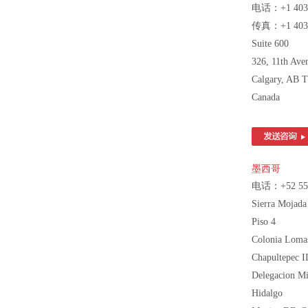
电话：+1 403 
传真：+1 403 
Suite 600
326, 11th Av
Calgary, AB 
Canada
墨西哥
电话：+52 55 
Sierra Mojada
Piso 4
Colonia Loma
Chapultepec I
Delegacion Mi
Hidalgo