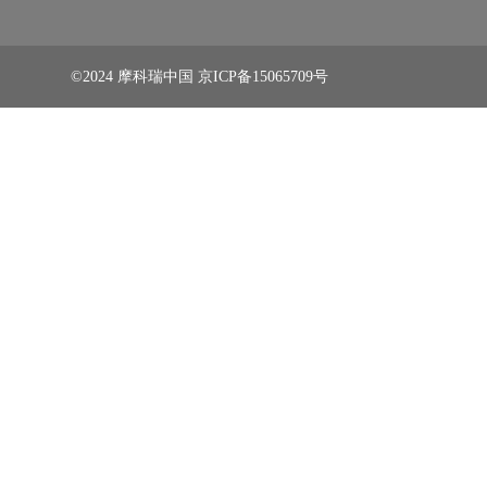
©2024 摩科瑞中国
京ICP备15065709号