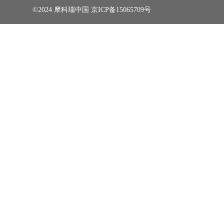
©2024 摩科瑞中国
京ICP备15065709号