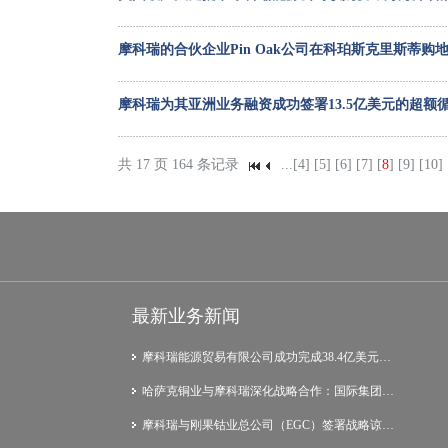
摩科瑞的合伙企业Pin Oak公司在科珀斯克里斯蒂购
摩科瑞为其亚洲业务融资成功签署13.5亿美元的超额
共 17 页 164 条记录
...
[4]
[5]
[6]
[7]
[
8
]
[9]
[10]
最新业务新闻
摩科瑞能源贸易有限公司成功完成38.4亿美元…
哈萨克铜业与摩科瑞深化战略合作：国际集团…
摩科瑞与刚果钴业总公司（EGC）签署战略谅…