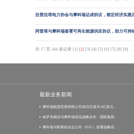
拉普拉塔电力协会与摩科瑞达成协议，锁定经济实惠
阿普塔与摩科瑞签署可再生能源供应协议，助力可持
共 17 页 164 条记录
[1]
[
2
]
[3]
[4]
[5]
[6]
[7]
[8]
[9]
...
最新业务新闻
摩科瑞能源贸易有限公司成功完成38.4亿美元…
哈萨克铜业与摩科瑞深化战略合作：国际集团…
摩科瑞与刚果钴业总公司（EGC）签署战略谅…