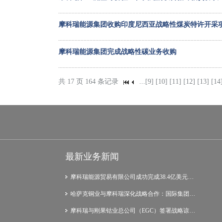
摩科瑞能源集团收购印度尼西亚战略性煤炭特许开采
摩科瑞能源集团完成战略性碳业务收购
共 17 页 164 条记录
...
[9]
[10]
[11]
[12]
[13]
[14
最新业务新闻
摩科瑞能源贸易有限公司成功完成38.4亿美元…
哈萨克铜业与摩科瑞深化战略合作：国际集团…
摩科瑞与刚果钴业总公司（EGC）签署战略谅…