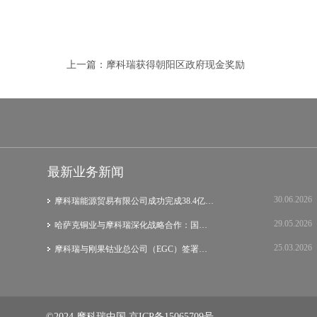
上一篇：
摩科瑞获得朝阳区政府现金奖励
最新业务新闻
30.06.2026
摩科瑞能源贸易有限公司成功完成38.4亿美元…
29.05.2026
哈萨克铜业与摩科瑞深化战略合作：国际集团…
25.03.2026
摩科瑞与刚果钴业总公司（EGC）签署战略谅…
©2024 摩科瑞中国
京ICP备15065709号