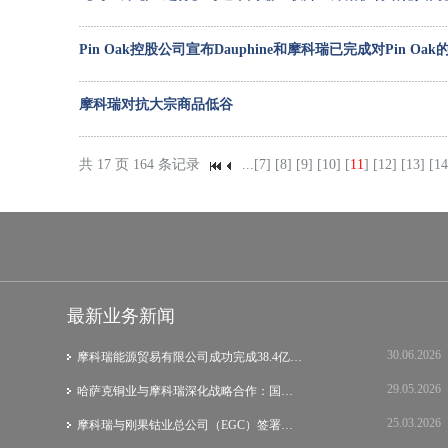
Pin Oak控股公司宣布Dauphine和摩科瑞已完成对Pin O
摩科瑞对抗大宗商品低谷
共 17 页 164 条记录
...
[7]
[8]
[9]
[10]
[
11
]
[12]
[13]
[14
最新业务新闻
30.06.2026
摩科瑞能源贸易有限公司成功完成38.4亿美元…
29.05.2026
哈萨克铜业与摩科瑞深化战略合作：国际集团…
25.03.2026
摩科瑞与刚果钴业总公司（EGC）签署战略谅…