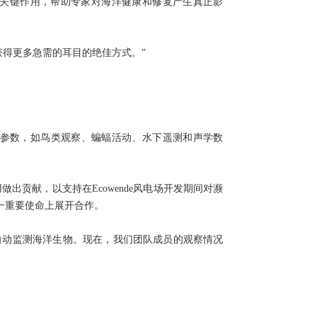
关键作用，帮助专家对海洋健康和修复产生真正影
获得更多急需的耳目的绝佳方式。”
海洋参数，如鸟类观察、蝙蝠活动、水下遥测和声学数
海洋’应用做出贡献，以支持在Ecowende风电场开发期间对濒
这一重要使命上展开合作。
自动监测海洋生物。现在，我们团队成员的观察情况