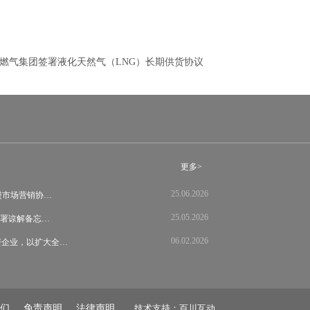
燃气集团签署液化天然气（LNG）长期供货协议
更多>
25.06.2026
s 推进市场营销协…
25.05.2026
llas签署谅解备忘…
06.02.2026
资企业，以扩大全…
们
免责声明
法律声明
技术支持：百川互动