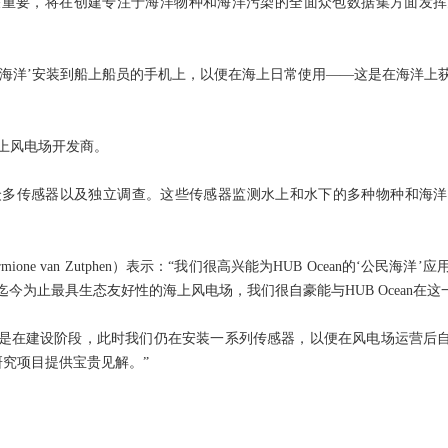
关重要，将在创建专注于海洋物种和海洋污染的全面众包数据集方面发挥
民海洋’安装到船上船员的手机上，以便在海上日常使用——这是在海洋上
海上风电场开发商。
施中的众多传感器以及独立调查。这些传感器监测水上和水下的多种物种和
mione van Zutphen）表示：“我们很高兴能为HUB Ocean的‘公民
为迄今为止最具生态友好性的海上风电场，我们很自豪能与HUB Ocean在
是在建设阶段，此时我们仍在安装一系列传感器，以便在风电场运营后
研究项目提供宝贵见解。”