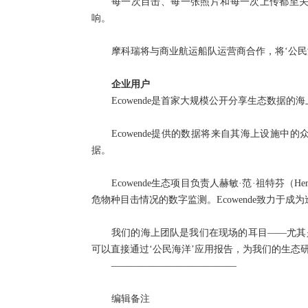
每一次目击、每一张照片和每一次上传都至
响。
摩科瑞将与商业航运船队运营商合作，将‘公
企业用户
Ecowende是首家大规模公开分享生态数据的
Ecowende提供的数据将来自其海上设
据。
Ecowende生态项目负责人赫敏·范·祖特芬（Her
危物种目击情况的数字监测。Ecowende致力于成
我们的海上团队是我们在现场的耳目——尤其
可以直接通过‘公民海洋’应用报告，为我们的生态
—————————————
编辑备注