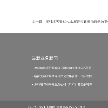
上一篇：
摩科瑞庆贺Silvania在规模化推动自然
最新业务新闻
摩科瑞能源贸易有限公司成功完成38.4亿美元…
哈萨克铜业与摩科瑞深化战略合作：国际集团…
摩科瑞与刚果钴业总公司（EGC）签署战略谅…
©2024 摩科瑞中国
京ICP备15065709号