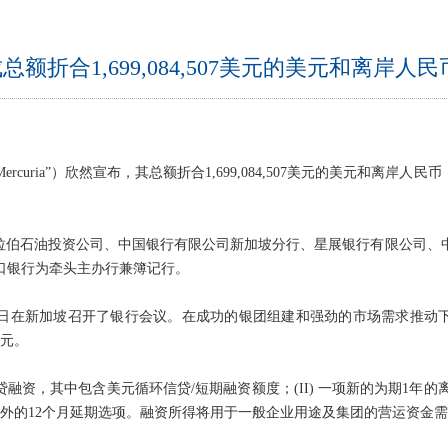
完成总额折合1,699,084,507美元的美元和离
ercuria”）欣然宣布，其总额折合1,699,084,507美元的美元和离岸
C）、阿拉伯石油投资公司、中国银行有限公司新加坡分行、星展银行有限公
口银行为牵头主办行兼簿记行。
月12日在新加坡召开了银行会议。在成功的银团组建和强劲的市场需求推动
美元。
贷融资，其中包含美元循环信贷/短期融资额度；(II) 一项新的为期1年的离
外的12个月延期选项。融资所得将用于一般企业用途及集团的营运资金