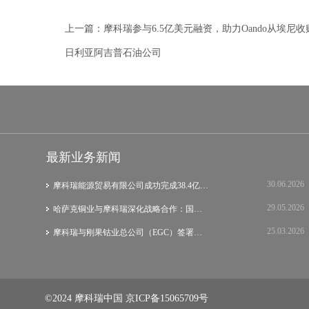
上一篇：
摩科瑞参与6.5亿美元融资，助力Oando从埃尼收
日利亚阿吉普石油公司
最新业务新闻
30.06.2026
摩科瑞能源贸易有限公司成功完成38.4亿美元…
29.05.2026
哈萨克铜业与摩科瑞深化战略合作：国际集团…
25.03.2026
摩科瑞与刚果钴业总公司（EGC）签署战略谅…
©2024 摩科瑞中国
京ICP备15065709号