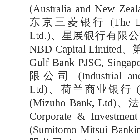
(Australia and New Zea
东京三菱银行 (The Bank o
Ltd.)、星展银行有限公司 (D
NBD Capital Limi
Gulf Bank PJSC, Si
限公司 (Industrial and
Ltd)、荷兰商业银行 (I
(Mizuho Bank, Ltd)、
Corporate & Inve
(Sumitomo Mitsui Ba